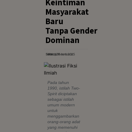
Keintiman
Masyarakat
Baru
Tanpa Gender
Dominan
Sabtu, 28 Juni 2025
· Waktu Membaca: 5 Menit
Pada tahun
1990, istilah Two-
Spirit diciptakan
sebagai istilah
umum modern
untuk
menggambarkan
orang-orang adat
yang memenuhi