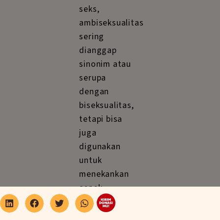
seks,
ambiseksualitas
sering
dianggap
sinonim atau
serupa
dengan
biseksualitas,
tetapi bisa
juga
digunakan
untuk
menekankan
aspek
ketertarikan
yang lebih