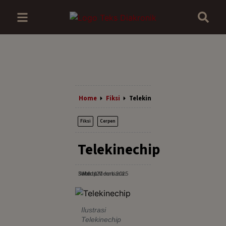
Home
Fiksi
Telekinechip
Fiksi
Cerpen
Telekinechip
Sabtu, 21 Juni 2025
· Waktu Membaca: 3 Menit
Ilustrasi
Telekinechip