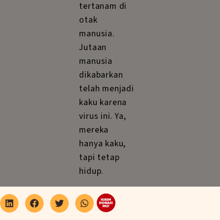
tertanam di
otak
manusia.
Jutaan
manusia
dikabarkan
telah menjadi
kaku karena
virus ini. Ya,
mereka
hanya kaku,
tapi tetap
hidup.
Pohon-pohon
telah
tumbang