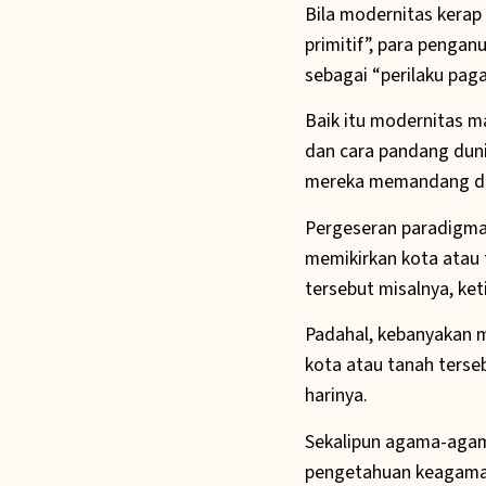
Bila modernitas kerap 
primitif”, para pengan
sebagai “perilaku pag
Baik itu modernitas 
dan cara pandang duni
mereka memandang da
Pergeseran paradigma 
memikirkan kota atau 
tersebut misalnya, ke
Padahal, kebanyakan m
kota atau tanah terse
harinya.
Sekalipun agama-agama
pengetahuan keagamaan