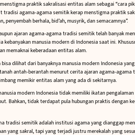
menstigma praktik sakralisasi entitas alam sebagai “cara piki
ut tradisi agama-agama semitik kerap menstigma praktik sakr
an, penyembah berhala, bid’ah, musyrik, dan semacamnya”.
maupun ajaran agama-agama tradisi semitik telah banyak m
a kebanyakan manusia modern di Indonesia saat ini. Khusu
n memaknai keberadaan entitas alam.
bisa dilihat dari banyaknya manusia modern Indonesia yang
tanah antah-berantah menurut cerita ajaran agama-agama tr
timbang memikir entitas alam yang ada di sekitarnya.
anusia modern Indonesia tidak memiliki ikatan pengalaman
but. Bahkan, tidak terdapat pula hubungan praktis dengan ke
 tradisi semitik adalah institusi agama yang dianggap me
 yang sakral, tapi yang terjadi justru merekalah yang ses