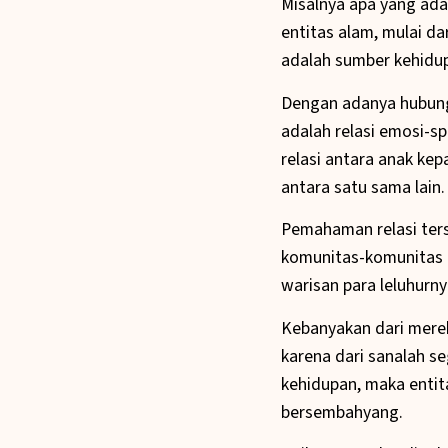
Misalnya apa yang ada
entitas alam, mulai d
adalah sumber kehidupa
Dengan adanya hubung
adalah relasi emosi-sp
relasi antara anak ke
antara satu sama lain.
Pemahaman relasi ters
komunitas-komunitas
warisan para leluhurny
Kebanyakan dari merek
karena dari sanalah s
kehidupan, maka entita
bersembahyang.