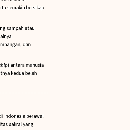
ntu semakin bersikap
uang sampah atau
salnya
nambangan, dan
) antara manusia
ship
tnya kedua belah
di Indonesia berawal
itas sakral yang