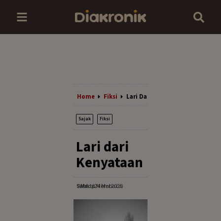
Home
Fiksi
Lari Dari Kenyataan
Sajak
Fiksi
Lari dari
Kenyataan
Sabtu, 24 Mei 2025
· Waktu Membaca: 1 Menit