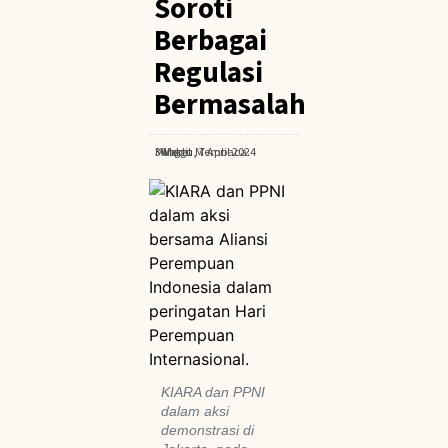
Soroti
Berbagai
Regulasi
Bermasalah
Minggu, 7 April 2024
· Waktu Membaca: 3 Menit
KIARA dan PPNI
dalam aksi
demonstrasi di