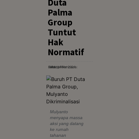
Duta
Palma
Group
Tuntut
Hak
Normatif
Sabtu, 4 Mei 2024
· Waktu Membaca: 8 Menit
Mulyanto
menyapa massa
aksi yang datang
ke rumah
tahanan