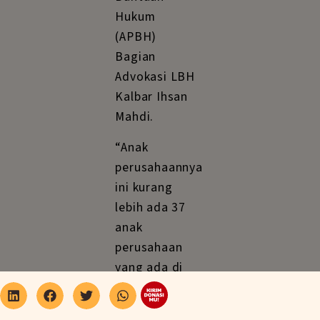
Hukum
(APBH)
Bagian
Advokasi LBH
Kalbar Ihsan
Mahdi.
“Anak
perusahaannya
ini kurang
lebih ada 37
anak
perusahaan
yang ada di
Kalbar.
Masing-