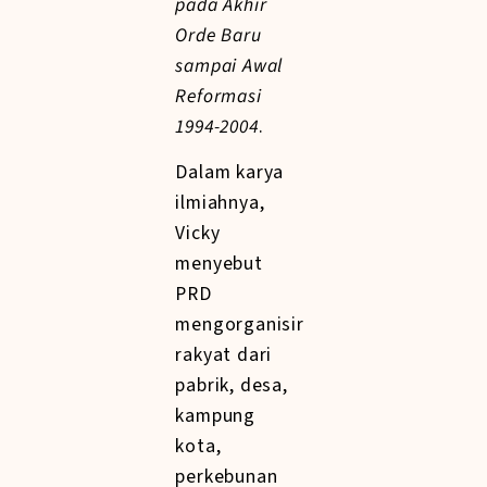
pada Akhir
Orde Baru
sampai Awal
Reformasi
1994-2004
.
Dalam karya
ilmiahnya,
Vicky
menyebut
PRD
mengorganisir
rakyat dari
pabrik, desa,
kampung
kota,
perkebunan