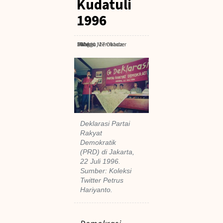
Kudatuli
1996
Minggu, 27 Oktober 2024
· Waktu Membaca: 6 Menit
Deklarasi Partai
Rakyat
Demokratik
(PRD) di Jakarta,
22 Juli 1996.
Sumber: Koleksi
Twitter Petrus
Hariyanto.