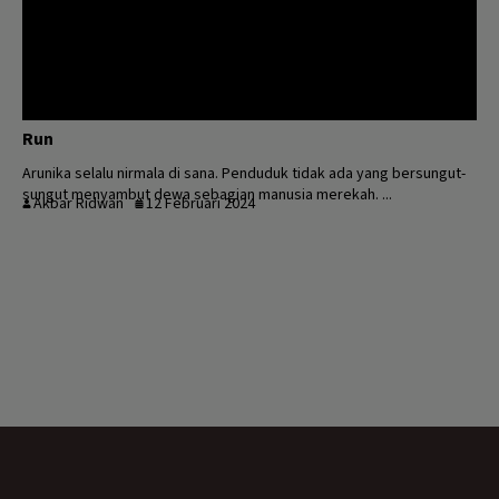
Run
Arunika selalu nirmala di sana. Penduduk tidak ada yang bersungut-
sungut menyambut dewa sebagian manusia merekah. ...
Akbar Ridwan
12 Februari 2024