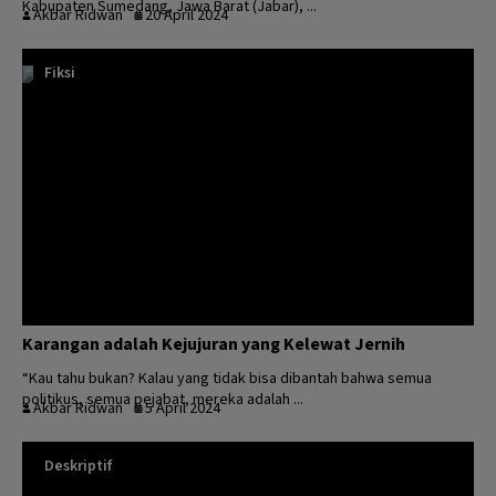
Kabupaten Sumedang, Jawa Barat (Jabar), ...
Akbar Ridwan
20 April 2024
Fiksi
Karangan adalah Kejujuran yang Kelewat Jernih
“Kau tahu bukan? Kalau yang tidak bisa dibantah bahwa semua
politikus, semua pejabat, mereka adalah ...
Akbar Ridwan
5 April 2024
Deskriptif