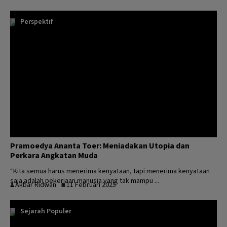
Perspektif
Pramoedya Ananta Toer: Meniadakan Utopia dan
Perkara Angkatan Muda
“Kita semua harus menerima kenyataan, tapi menerima kenyataan
saja adalah pekerjaan manusia yang tak mampu ...
Akbar Ridwan
11 Februari 2025
Sejarah Populer