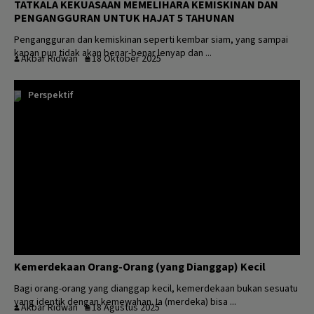
TATKALA KEKUASAAN MEMELIHARA KEMISKINAN DAN
PENGANGGURAN UNTUK HAJAT 5 TAHUNAN
Pengangguran dan kemiskinan seperti kembar siam, yang sampai
kapan pun tidak akan benar-benar lenyap dan ...
Akbar Ridwan
18 Oktober 2025
Perspektif
Kemerdekaan Orang-Orang (yang Dianggap) Kecil
Bagi orang-orang yang dianggap kecil, kemerdekaan bukan sesuatu
yang identik dengan kemewahan. Ia (merdeka) bisa ...
Akbar Ridwan
18 Agustus 2025