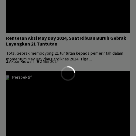
Rentetan Aksi May Day 2024, Saat Ribuan Buruh Gebrak
Layangkan 21 Tuntutan
Total Gebrak memboyong 21 tuntutan kepada pemerintah dalam
momentum May Day dan Hardiknas 2024. Tiga ...
Akbar Ridwan
2 Mei 2024
Perspektif