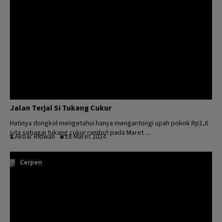
Jalan Terjal Si Tukang Cukur
Hatinya dongkol mengetahui hanya mengantongi upah pokok Rp1,6
juta sebagai tukang cukur rambut pada Maret ...
Akbar Ridwan
18 Maret 2024
Cerpen