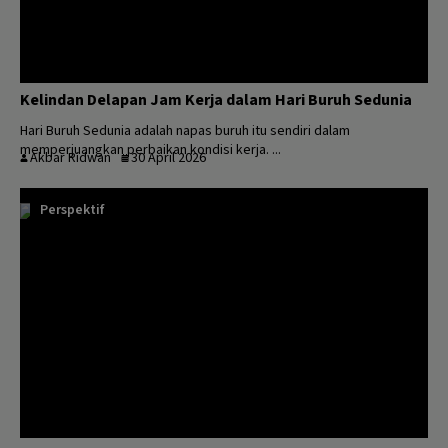
Kelindan Delapan Jam Kerja dalam Hari Buruh Sedunia
Hari Buruh Sedunia adalah napas buruh itu sendiri dalam
memperjuangkan perbaikan kondisi kerja. ...
Akbar Ridwan
30 April 2026
Perspektif