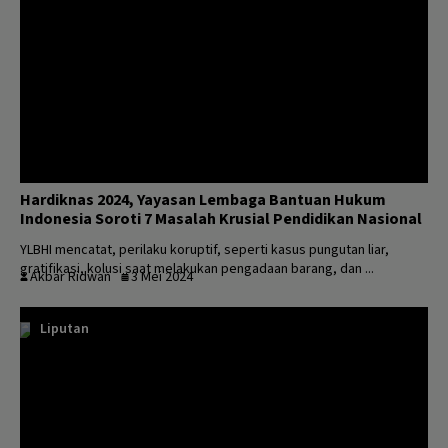
Hardiknas 2024, Yayasan Lembaga Bantuan Hukum
Indonesia Soroti 7 Masalah Krusial Pendidikan Nasional
YLBHI mencatat, perilaku koruptif, seperti kasus pungutan liar,
gratifikasi, kolusi saat melakukan pengadaan barang, dan ...
Akbar Ridwan
3 Mei 2024
Liputan