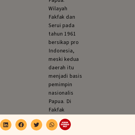
Papua.
Wilayah
Fakfak dan
Serui pada
tahun 1961
bersikap pro
Indonesia,
meski kedua
daerah itu
menjadi basis
pemimpin
nasionalis
Papua. Di
Fakfak
identitas
Papua masih