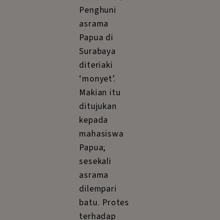
Penghuni
asrama
Papua di
Surabaya
diteriaki
‘monyet’.
Makian itu
ditujukan
kepada
mahasiswa
Papua;
sesekali
asrama
dilempari
batu. Protes
terhadap