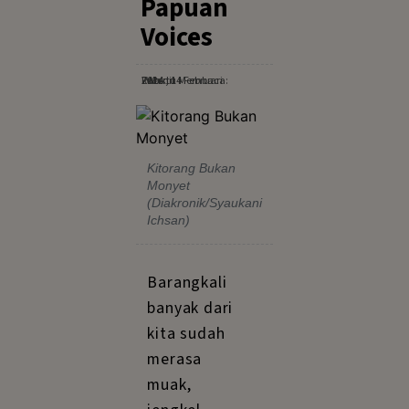
Papuan
Voices
Rabu, 14 Februari 2024
· Waktu Membaca: 7 Menit
Kitorang Bukan
Monyet
(Diakronik/Syaukani
Ichsan)
Barangkali
banyak dari
kita sudah
merasa
muak,