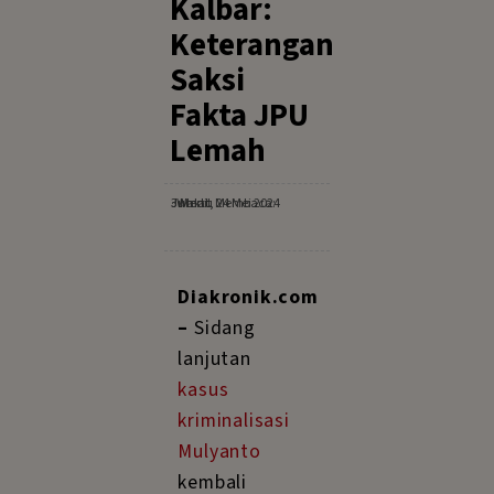
Kalbar:
Keterangan
Saksi
Fakta JPU
Lemah
Jumat, 24 Mei 2024
· Waktu Membaca: 3 Menit
Diakronik.com
–
Sidang
lanjutan
kasus
kriminalisasi
Mulyanto
kembali