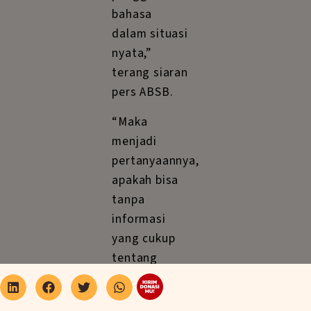
bahasa
dalam situasi
nyata,”
terang siaran
pers ABSB.
“Maka
menjadi
pertanyaannya,
apakah bisa
tanpa
informasi
yang cukup
tentang
situasi yang
terjadi,