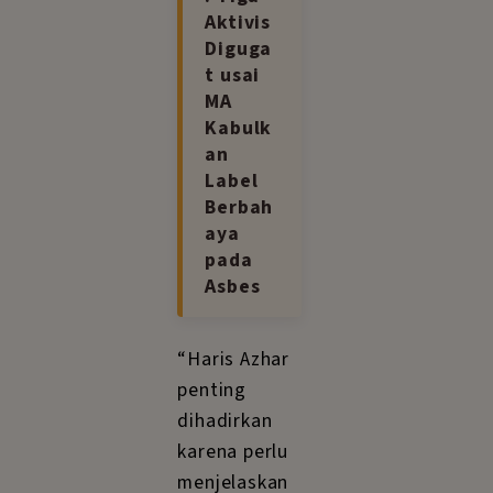
Aktivis
Diguga
t usai
MA
Kabulk
an
Label
Berbah
aya
pada
Asbes
“Haris Azhar
penting
dihadirkan
karena perlu
menjelaskan