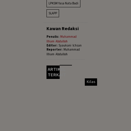
LPKSM Yasa Nata Budi
SLAPP
Kawan Redaksi
Penulis:
Muhammad
Ilham Abdulloh
Editor:
Syaukani Ichsan
Reporter:
Muhammad
Ilham Abdulloh
ARTIKEL
TERKAIT
Kilas