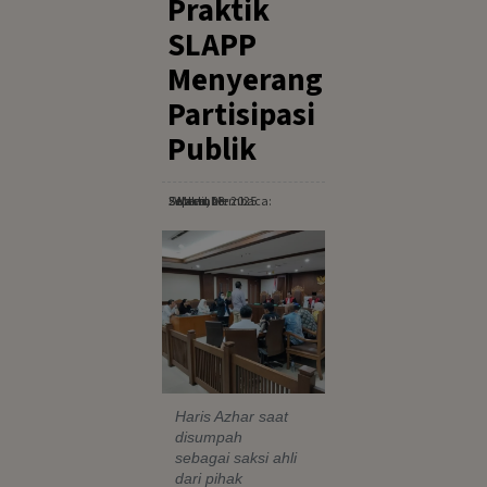
Praktik
SLAPP
Menyerang
Partisipasi
Publik
Selasa, 23 September 2025
· Waktu Membaca: 2 Menit
Haris Azhar saat
disumpah
sebagai saksi ahli
dari pihak