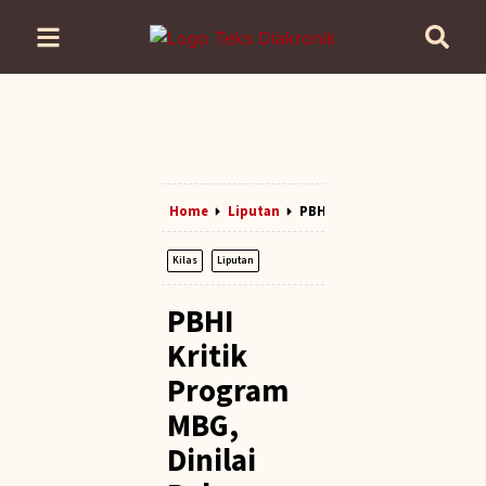
Home
Liputan
PBHI Kritik Program MBG, D
Kilas
Liputan
PBHI
Kritik
Program
MBG,
Dinilai