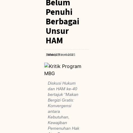
Belum
Penuhi
Berbagai
Unsur
HAM
Senin, 23 Juni 2025
· Waktu Membaca: 2 Menit
Diskusi Hukum
dan HAM ke-40
bertajuk “Makan
Bergizi Gratis:
Konvergensi
antara
Kebutuhan,
Kewajiban
Pemenuhan Hak