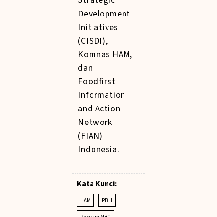
Strategic
Development
Initiatives
(CISDI),
Komnas HAM,
dan
Foodfirst
Information
and Action
Network
(FIAN)
Indonesia.
Kata Kunci:
HAM
PBHI
Program MBG